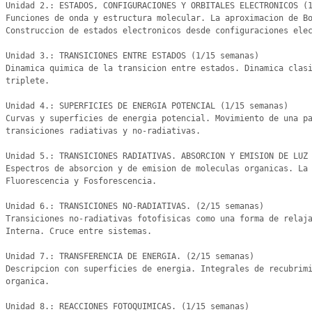
Unidad 2.: ESTADOS, CONFIGURACIONES Y ORBITALES ELECTRONICOS (1
Funciones de onda y estructura molecular. La aproximacion de Bo
Construccion de estados electronicos desde configuraciones elec
Unidad 3.: TRANSICIONES ENTRE ESTADOS (1/15 semanas)

Dinamica quimica de la transicion entre estados. Dinamica clas
triplete.

Unidad 4.: SUPERFICIES DE ENERGIA POTENCIAL (1/15 semanas)

Curvas y superficies de energia potencial. Movimiento de una pa
transiciones radiativas y no-radiativas.

Unidad 5.: TRANSICIONES RADIATIVAS. ABSORCION Y EMISION DE LUZ 
Espectros de absorcion y de emision de moleculas organicas. La 
Fluorescencia y Fosforescencia. 

Unidad 6.: TRANSICIONES NO-RADIATIVAS. (2/15 semanas)

Transiciones no-radiativas fotofisicas como una forma de relaja
Interna. Cruce entre sistemas.

Unidad 7.: TRANSFERENCIA DE ENERGIA. (2/15 semanas)

Descripcion con superficies de energia. Integrales de recubrimi
organica.

Unidad 8.: REACCIONES FOTOQUIMICAS. (1/15 semanas)
