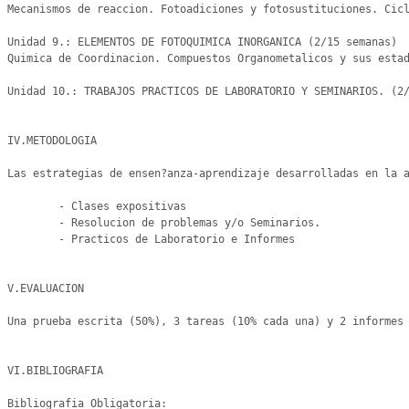
Mecanismos de reaccion. Fotoadiciones y fotosustituciones. Cicl
Unidad 9.: ELEMENTOS DE FOTOQUIMICA INORGANICA (2/15 semanas)

Quimica de Coordinacion. Compuestos Organometalicos y sus estad
Unidad 10.: TRABAJOS PRACTICOS DE LABORATORIO Y SEMINARIOS. (2/
IV.METODOLOGIA

Las estrategias de ensen?anza-aprendizaje desarrolladas en la a
	- Clases expositivas

	- Resolucion de problemas y/o Seminarios.

	- Practicos de Laboratorio e Informes

V.EVALUACION

Una prueba escrita (50%), 3 tareas (10% cada una) y 2 informes 
VI.BIBLIOGRAFIA

Bibliografia Obligatoria: 
