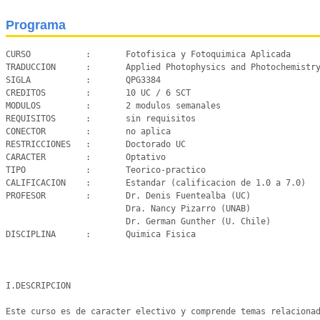
Programa
CURSO		:	Fotofisica y Fotoquimica Aplicada

TRADUCCION	:	Applied Photophysics and Photochemistry

SIGLA		:	QPG3384

CREDITOS	:	10 UC / 6 SCT

MODULOS		:	2 modulos semanales

REQUISITOS	:	sin requisitos

CONECTOR	: 	no aplica

RESTRICCIONES	:	Doctorado UC

CARACTER	:	Optativo

TIPO		:	Teorico-practico

CALIFICACION	:	Estandar (calificacion de 1.0 a 7.0)

PROFESOR	:	Dr. Denis Fuentealba (UC)

			Dra. Nancy Pizarro (UNAB)

			Dr. German Gunther (U. Chile)

DISCIPLINA	:	Quimica Fisica

I.DESCRIPCION

Este curso es de caracter electivo y comprende temas relacionad