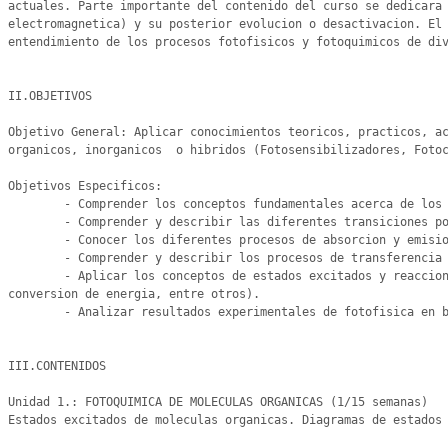
actuales. Parte importante del contenido del curso se dedicara 
electromagnetica) y su posterior evolucion o desactivacion. El 
entendimiento de los procesos fotofisicos y fotoquimicos de div
II.OBJETIVOS

Objetivo General: Aplicar conocimientos teoricos, practicos, ac
organicos, inorganicos  o hibridos (Fotosensibilizadores, Fotoc
Objetivos Especificos:

	- Comprender los conceptos fundamentales acerca de los estados excitados, configuraciones y orbitales electronicos de las moleculas organicas.

	- Comprender y describir las diferentes transiciones posibles entre los estados de las moleculas.

	- Conocer los diferentes procesos de absorcion y emision de luz que experimentan las moleculas (ejemplos fluorescencia y fosforescencia).

	- Comprender y describir los procesos de transferencia de energia que experimentan las moleculas (ejemplos fotosensibilizacion y aplicacion a terapia fotodinamica).

	- Aplicar los conceptos de estados excitados y reacciones fotoquimicas a sistemas organicos, inorganicos e hibridos (ejemplos fotodegradacion de contaminantes, fototerapias, 
conversion de energia, entre otros).

	- Analizar resultados experimentales de fotofisica en base a los conceptos vistos en el curso.

III.CONTENIDOS

Unidad 1.: FOTOQUIMICA DE MOLECULAS ORGANICAS (1/15 semanas)

Estados excitados de moleculas organicas. Diagramas de estados 