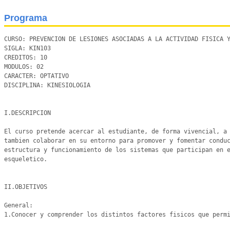
Programa
CURSO: PREVENCION DE LESIONES ASOCIADAS A LA ACTIVIDAD FISICA Y
SIGLA: KIN103

CREDITOS: 10

MODULOS: 02

CARACTER: OPTATIVO

DISCIPLINA: KINESIOLOGIA

I.DESCRIPCION

El curso pretende acercar al estudiante, de forma vivencial, a 
tambien colaborar en su entorno para promover y fomentar conduc
estructura y funcionamiento de los sistemas que participan en e
esqueletico.

II.OBJETIVOS

General:

1.Conocer y comprender los distintos factores fisicos que permi