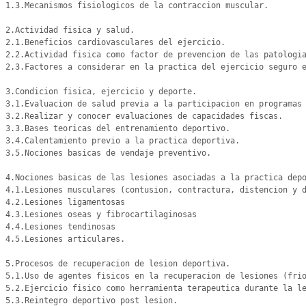
1.3.Mecanismos fisiologicos de la contraccion muscular.

2.Actividad fisica y salud.

2.1.Beneficios cardiovasculares del ejercicio.

2.2.Actividad fisica como factor de prevencion de las patologia
2.3.Factores a considerar en la practica del ejercicio seguro e
3.Condicion fisica, ejercicio y deporte.

3.1.Evaluacion de salud previa a la participacion en programas 
3.2.Realizar y conocer evaluaciones de capacidades fiscas.

3.3.Bases teoricas del entrenamiento deportivo.

3.4.Calentamiento previo a la practica deportiva.

3.5.Nociones basicas de vendaje preventivo.

4.Nociones basicas de las lesiones asociadas a la practica depo
4.1.Lesiones musculares (contusion, contractura, distencion y d
4.2.Lesiones ligamentosas

4.3.Lesiones oseas y fibrocartilaginosas

4.4.Lesiones tendinosas

4.5.Lesiones articulares.

5.Procesos de recuperacion de lesion deportiva.

5.1.Uso de agentes fisicos en la recuperacion de lesiones (frio
5.2.Ejercicio fisico como herramienta terapeutica durante la le
5.3.Reintegro deportivo post lesion.
