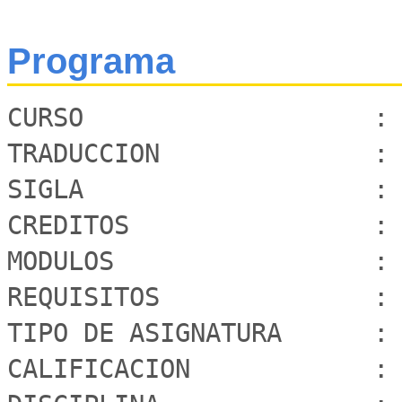
Programa
CURSO			: POBLACION Y TERRITORIO

TRADUCCION		: POPULATION AND TERRITORY

SIGLA			: GEO403

CREDITOS		: 06 SCT-Chile / 10 UC

MODULOS			: 02

REQUISITOS		: SIN REQUISITOS

TIPO DE ASIGNATURA	: CATEDRA

CALIFICACION		: ESTANDAR
