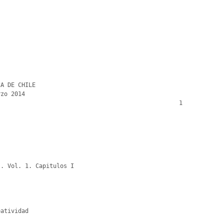
                                                  1

. Vol. 1. Capitulos I

atividad
