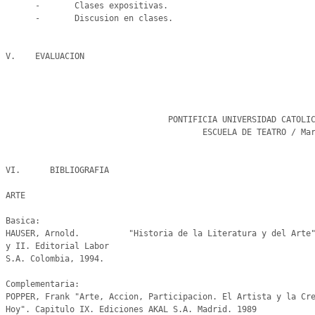
      -       Clases expositivas.

      -       Discusion en clases.

V.    EVALUACION

                                 PONTIFICIA UNIVERSIDAD CATOLICA DE CHILE

                                        ESCUELA DE TEATRO / Marzo 2014

                                                                
VI.      BIBLIOGRAFIA

ARTE

Basica:

HAUSER, Arnold.          "Historia de la Literatura y del Arte"
y II. Editorial Labor

S.A. Colombia, 1994.

Complementaria:

POPPER, Frank "Arte, Accion, Participacion. El Artista y la Cre
Hoy". Capitulo IX. Ediciones AKAL S.A. Madrid. 1989
