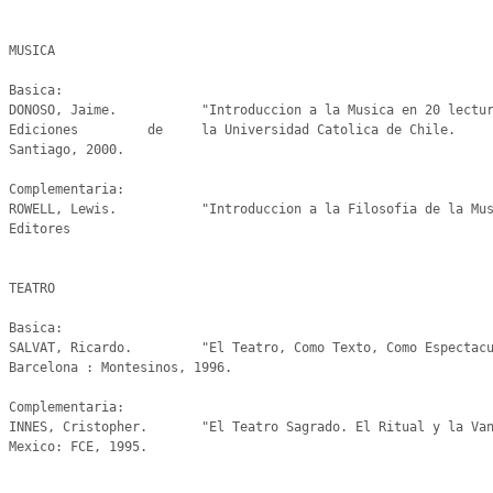
MUSICA

Basica:

DONOSO, Jaime.           "Introduccion a la Musica en 20 lectur
Ediciones         de     la Universidad Catolica de Chile.

Santiago, 2000.

Complementaria:

ROWELL, Lewis.           "Introduccion a la Filosofia de la Mus
Editores

TEATRO

Basica:

SALVAT, Ricardo.         "El Teatro, Como Texto, Como Espectacu
Barcelona : Montesinos, 1996.

Complementaria:

INNES, Cristopher.       "El Teatro Sagrado. El Ritual y la Van
Mexico: FCE, 1995.
