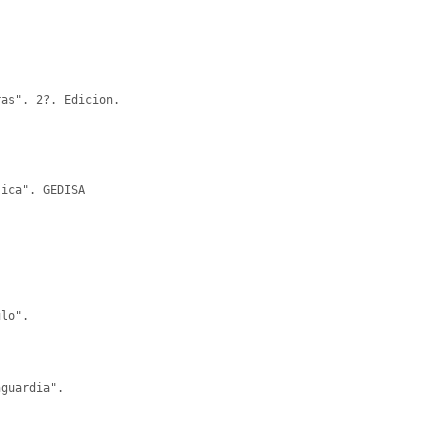
as". 2?. Edicion.

ica". GEDISA

lo".

guardia".
