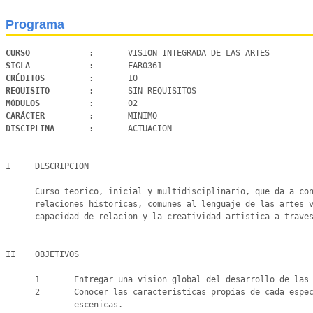
Programa
CURSO 
SIGLA 
CRÉDITOS 
REQUISITO 
MÓDULOS 
CARÁCTER 
DISCIPLINA 
      :       ACTUACION

I     DESCRIPCION

      Curso teorico, inicial y multidisciplinario, que da a conocer al estudiante un conjunto de conceptos y

      relaciones historicas, comunes al lenguaje de las artes visuales, la musica y el teatro estimulando la

      capacidad de relacion y la creatividad artistica a traves de una vision integradora de las artes.

II    OBJETIVOS

      1       Entregar una vision global del desarrollo de las artes en sus origenes.

      2       Conocer las caracteristicas propias de cada especificidad          en las artes visuales, musicales y

              escenicas.
