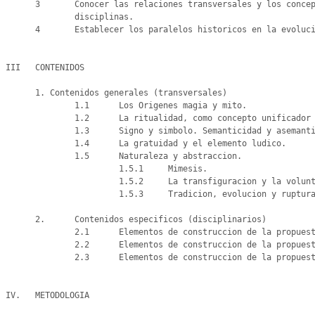
      3       Conocer las relaciones transversales y los conceptos coincidentes o divergentes entre las

              disciplinas.

      4       Establecer los paralelos historicos en la evolucion de las disciplinas.

III   CONTENIDOS

      1. Contenidos generales (transversales)

              1.1      Los Origenes magia y mito.

              1.2      La ritualidad, como concepto unificador en las artes y en el tiempo.

              1.3      Signo y simbolo. Semanticidad y asemanticidad.

              1.4      La gratuidad y el elemento ludico.

              1.5      Naturaleza y abstraccion.

                       1.5.1     Mimesis.

                       1.5.2     La transfiguracion y la voluntad de Arte (voluntad de Forma).

                       1.5.3     Tradicion, evolucion y ruptura.

      2.      Contenidos especificos (disciplinarios)

              2.1      Elementos de construccion de la propuesta en las artes visuales.

              2.2      Elementos de construccion de la propuesta en las artes musicales.

              2.3      Elementos de construccion de la propuesta en las artes escenicas.

IV.   METODOLOGIA
