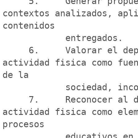
     5.     Generar propuestas pertinentes a los 
contextos analizados, apli
contenidos

            entregados.

     6.     Valorar el deporte, el ejercicio y la 
actividad fisica como fuen
de la

            sociedad, incorporandolo al estilo de vida.

     7.     Reconocer al deporte, el ejercicio y la 
actividad fisica como elem
procesos

            educativos en distintos ambitos del 