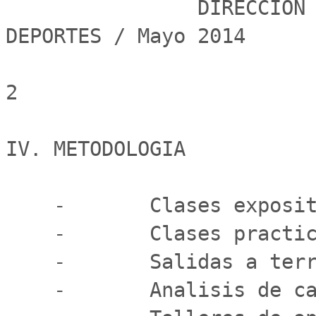
                DIRECCION DE ASUNTOS ESTUDIANTILES - 
DEPORTES / Mayo 2014

2

IV. METODOLOGIA

    -       Clases expositivas.

    -       Clases practicas (recintos deportivos).

    -       Salidas a terreno.

    -       Analisis de casos.
