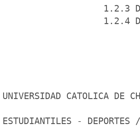
                   1.2.3 Deporte universitario.

                   1.2.4 Deporte edad adulta.

                                  
UNIVERSIDAD CATOLICA DE CH
                           DIRECCION DE ASUNTO
ESTUDIANTILES - DEPORTES /