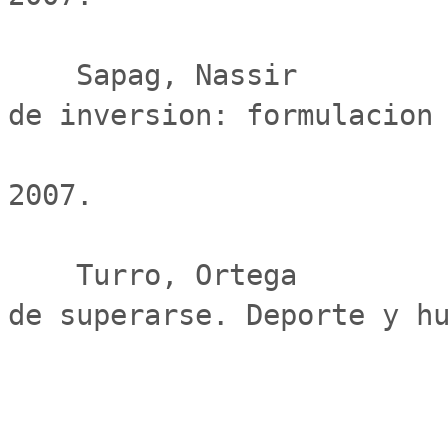
    Sapag, Nassir                              Proyectos 
de inversion: formulacion 
                             
2007.

    Turro, Ortega                              El valor 
de superarse. Deporte y hu
                             