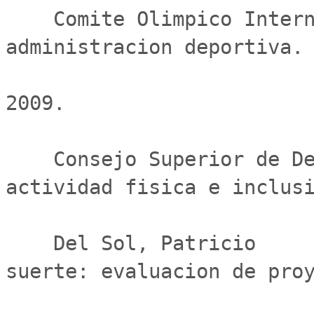
    Comite Olimpico Internacional (COI)        Manual de 
administracion deportiva. 
                             
2009.

    Consejo Superior de Deportes               Deporte, 
actividad fisica e inclusi
    Del Sol, Patricio                          Ganar por 
suerte: evaluacion de proy
                               