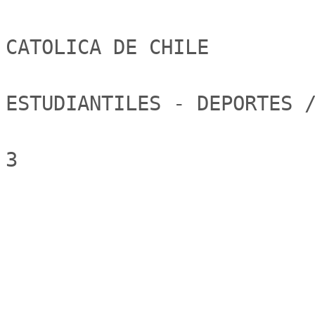
                                  PONTIFICI
CATOLICA DE CHILE

                          DIRECCION DE ASUNTOS
ESTUDIANTILES - DEPORTES /
3
