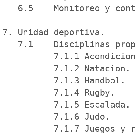
   6.5    Monitoreo y control.

7. Unidad deportiva.

   7.1    Disciplinas propuestas.

          7.1.1 Acondicionamiento fisico.

          7.1.2 Natacion.

          7.1.3 Handbol.

          7.1.4 Rugby.

          7.1.5 Escalada.

          7.1.6 Judo.

          7.1.7 Juegos y recreacion.
