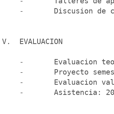
    -       Talleres de aplicacion de contenidos.

    -       Discusion de casos.

V.  EVALUACION

    -       Evaluacion teorica: 35%

    -       Proyecto semestral: 30%

    -       Evaluacion valorica: 15%

    -       Asistencia: 20%
