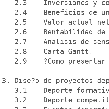
   2.3    Inversiones y costos.

   2.4    Beneficios de un proyecto.

   2.5    Valor actual neto.

   2.6    Rentabilidad de un proyecto.

   2.7    Analisis de sensibilidad.

   2.8    Carta Gantt.

   2.9    ?Como presentar un proyecto?

3. Dise?o de proyectos dep
   3.1    Deporte formativo.

   3.2    Deporte competitivo.
