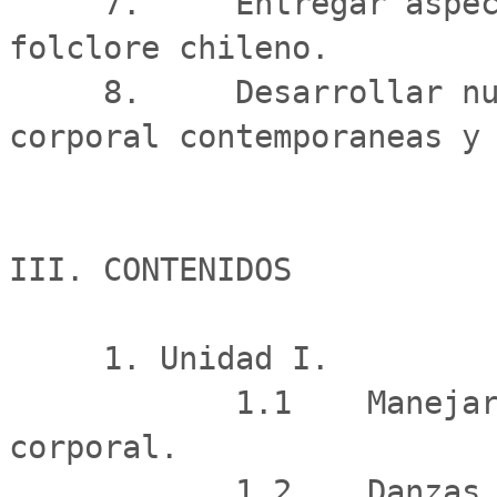
     7.     Entregar aspectos basicos de la historia del 
folclore chileno.

     8.     Desarrollar nuevas formas de expresion 
corporal contemporaneas y 
III. CONTENIDOS

     1. Unidad I.

            1.1    Manejar tecnicas basicas del lenguaje 
corporal.

            1.2    Danzas de la zona norte y 