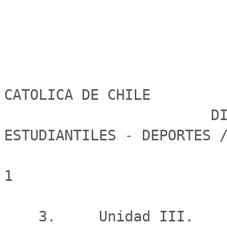
                                  PONTIFICI
CATOLICA DE CHILE

                        DIRECCION DE ASUMTOS 
ESTUDIANTILES - DEPORTES /
1

    3.     Unidad III.
