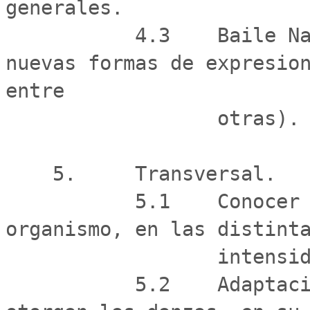
generales.

           4.3    Baile Nacional "La cueca", segun 
nuevas formas de expresion
entre

                  otras).

    5.     Transversal.

           5.1    Conocer las modificaciones del 
organismo, en las distinta
                  intensidad de ellas.

           5.2    Adaptaciones y beneficios de que 