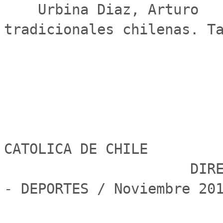
    Urbina Diaz, Arturo                         Danzas 
tradicionales chilenas. Ta
                                 PONTIFICIA
CATOLICA DE CHILE

                      DIRECCION DE ASUMTOS ESTUDIANTILES 
- DEPORTES / Noviembre 201