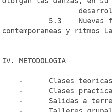
otorgan las danzas, en su 
                  desarrollo integral.

           5.3    Nuevas formas de expresion corporal 
contemporaneas y ritmos La
IV. METODOLOGIA

    -      Clases teoricas (Con revision de videos).

    -      Clases practicas.

    -      Salidas a terreno.

    -      Talleres grupales de aplicacion.
