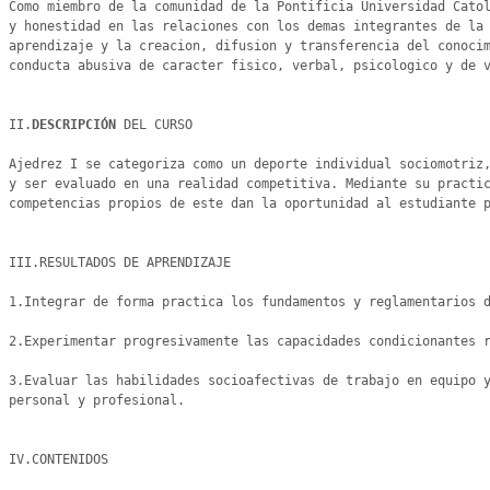
Como miembro de la comunidad de la Pontificia Universidad Catol
y honestidad en las relaciones con los demas integrantes de la 
aprendizaje y la creacion, difusion y transferencia del conocim
conducta abusiva de caracter fisico, verbal, psicologico y de v
II.
DESCRIPCIÓN 
DEL CURSO

Ajedrez I se categoriza como un deporte individual sociomotriz,
y ser evaluado en una realidad competitiva. Mediante su practic
competencias propios de este dan la oportunidad al estudiante p
III.RESULTADOS DE APRENDIZAJE

1.Integrar de forma practica los fundamentos y reglamentarios d
2.Experimentar progresivamente las capacidades condicionantes r
3.Evaluar las habilidades socioafectivas de trabajo en equipo y
personal y profesional.

IV.CONTENIDOS
