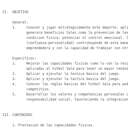
II.  OBJETIVO

     General:

     1.     Conocer y jugar estrategicamente este deporte, aplicando sus reglas y tacticas de juego, lo que le

            generara beneficios tales como la prevencion de lesiones y enfermedades, calidad de vida,

            condicion fisica, potenciar el control emocional, le reafirmara el respeto y la autoestima

            (confianza-personalidad) contribuyendo de esta manera que sea una persona autovalente,

            emprendedora y con la capacidad de trabajar con otros respetando sus diferencias.

     Especificos:

     1.     Mejorar las capacidades fisicas como lo son la resistencia, fuerza, velocidad y flexibilidad

            aplicadas al Futbol Sala para tener un mayor rendimiento y una condicion fisica optima.

     2.     Aplicar y ejecutar la tecnica basica del juego.

     3.     Aplicar y ejecutar la tactica basica del juego.

     4.     Conocer las reglas basicas del Futbol Sala para poder desenvolverse en el plano recreativo y

            competitivo.

     5.     Desarrollar los valores y competencias personales como el respeto, liderazgo, trabajo en equipo y

            responsabilidad social, favoreciendo la integracion en la sociedad de manera eficiente.

III. CONTENIDOS

     1. Prestacion de las capacidades fisicas.
