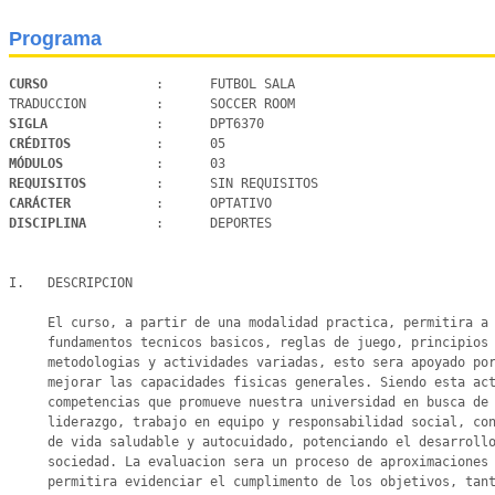
Programa
CURSO 
             :      FUTBOL SALA

SIGLA 
CRÉDITOS 
MÓDULOS 
REQUISITOS 
CARÁCTER 
DISCIPLINA 
        :      DEPORTES

I.   DESCRIPCION

     El curso, a partir de una modalidad practica, permitira a los estudiantes conocer y ejecutar los

     fundamentos tecnicos basicos, reglas de juego, principios tacticos, que seran desarrollados por medio de

     metodologias y actividades variadas, esto sera apoyado por un plan de entrenamiento que permitira

     mejorar las capacidades fisicas generales. Siendo esta actividad un medio para el desarrollo de valores y

     competencias que promueve nuestra universidad en busca de la formacion integral como son el respeto,

     liderazgo, trabajo en equipo y responsabilidad social, conjuntamente se incorporaran conceptos de habitos

     de vida saludable y autocuidado, potenciando el desarrollo personal, profesional y la integracion en la

     sociedad. La evaluacion sera un proceso de aproximaciones con variadas actividades programadas que

     permitira evidenciar el cumplimento de los objetivos, tanto formativos, transversales y disciplinares.
