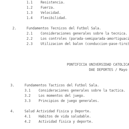
            1.1    Resistencia.

            1.2    Fuerza.

            1.3    Velocidad.

            1.4    Flexibilidad.

     2.     Fundamentos Tecnicos del Futbol Sala.

            2.1    Consideraciones generales sobre la tecnica.

            2.2    Los controles (parada-semiparada-amortiguacion).

            2.3    Utilizacion del balon (conduccion-pase-tiro).

                                PONTIFICIA UNIVERSIDAD CATOLICA DE CHILE

                                           DAE DEPORTES / Mayo 2012

                                                                
    3.     Fundamentos Tacticos del Futbol Sala.

           3.1    Consideraciones generales sobre la tactica.

           3.2    Los momentos del juego.

           3.3    Principios de juego generales.

    4.     Salud Actividad Fisica y Deporte.

           4.1    Habitos de vida saludable.

           4.2    Actividad fisica y deporte.
