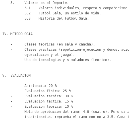
    5.     Valores en el Deporte.

           5.1    Valores individuales, respeto y compa?erismo en el Futbol Sala.

           5.2    Futbol Sala, un estilo de vida.

           5.3    Historia del Futbol Sala.

IV. METODOLOGIA

    -      Clases teoricas (en sala y cancha).

    -      Clases practicas (repeticion-ejecucion y demostracion de los gestos tecnicos a traves de la

           ejercitacion y el juego).

    -      Uso de tecnologias y simuladores (teorico).

V.  EVALUACION

    -      Asistencia: 20 %

    -      Evaluacion fisica: 25 %

    -      Evaluacion tecnica: 30 %

    -      Evaluacion tactica: 15 %

    -      Evaluacion teorica: 10 %

    -      Nota de aprobacion del ramo: 4,0 (cuatro). Pero si al cierre del semestre el alumno finaliza con 7

           inasistencias, reprueba el ramo con nota 3,5. Cada inasistencia equivale a 0,5 de la nota.
