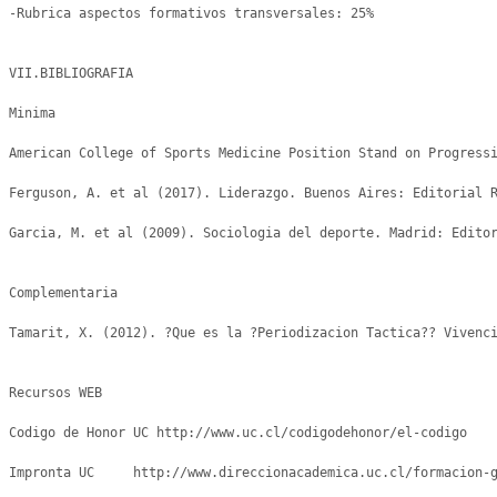
-Rubrica aspectos formativos transversales: 25%

VII.BIBLIOGRAFIA

Minima

American College of Sports Medicine Position Stand on Progressi
Ferguson, A. et al (2017). Liderazgo. Buenos Aires: Editorial R
Garcia, M. et al (2009). Sociologia del deporte. Madrid: Editor
Complementaria

Tamarit, X. (2012). ?Que es la ?Periodizacion Tactica?? Vivenci
Recursos WEB

Codigo de Honor UC http://www.uc.cl/codigodehonor/el-codigo

Impronta UC	http://www.direccionacademica.uc.cl/formacion-general/habilidades-comunicativas-en-ingles/2-contenido/40-impronta-uc
