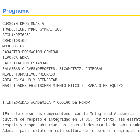
Programa
CURSO:HIDROGIMNASIA 

TRADUCCION:HYDRO GYMNASTICS 

SIGLA:DPT6351

CREDITOS:05

MODULOS:03

CARACTER:FORMACION GENERAL

TIPO:CATEDRA

CALIFICACION:ESTANDAR

PALABRAS CLAVES:DEPORTES, SICOMOTRIZ, INTEGRAL

NIVEL FORMATIVO:PREGRADO

AREA FG:SALUD Y BIENESTAR

HABILIDADES FG:DISCERNIMIENTO ETICO Y TRABAJO EN EQUIPO

I.INTEGRIDAD ACADEMICA Y CODIGO DE HONOR

?En este curso nos comprometemos con la Integridad Academica, r
cultura de respeto e integridad en la UC. Por tanto, las estrat
respeto y responsabilidad, asi como el desarrollo de habilidade
Ademas, para fortalecer esta cultura de respeto e integridad, e