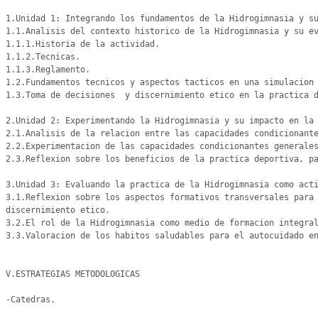
1.Unidad 1: Integrando los fundamentos de la Hidrogimnasia y su
1.1.Analisis del contexto historico de la Hidrogimnasia y su ev
1.1.1.Historia de la actividad.

1.1.2.Tecnicas.

1.1.3.Reglamento.

1.2.Fundamentos tecnicos y aspectos tacticos en una simulacion 
1.3.Toma de decisiones  y discernimiento etico en la practica d
2.Unidad 2: Experimentando la Hidrogimnasia y su impacto en la 
2.1.Analisis de la relacion entre las capacidades condicionante
2.2.Experimentacion de las capacidades condicionantes generales
2.3.Reflexion sobre los beneficios de la practica deportiva, pa
3.Unidad 3: Evaluando la practica de la Hidrogimnasia como acti
3.1.Reflexion sobre los aspectos formativos transversales para 
discernimiento etico.

3.2.El rol de la Hidrogimnasia como medio de formacion integral
3.3.Valoracion de los habitos saludables para el autocuidado en
V.ESTRATEGIAS METODOLOGICAS

-Catedras.
