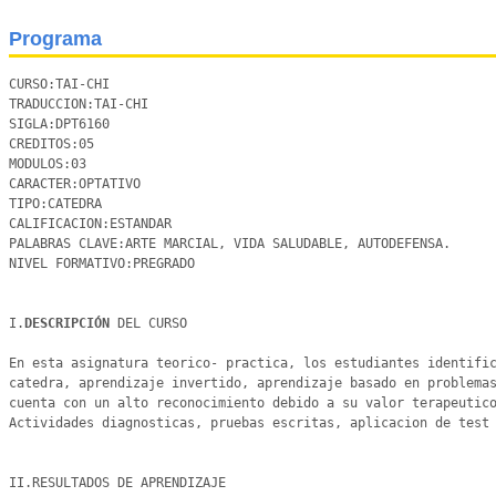
Programa
CURSO:TAI-CHI

TRADUCCION:TAI-CHI

SIGLA:DPT6160

CREDITOS:05		 

MODULOS:03

CARACTER:OPTATIVO

TIPO:CATEDRA

CALIFICACION:ESTANDAR

PALABRAS CLAVE:ARTE MARCIAL, VIDA SALUDABLE, AUTODEFENSA. 

NIVEL FORMATIVO:PREGRADO

I.
DESCRIPCIÓN 
DEL CURSO

En esta asignatura teorico- practica, los estudiantes identific
catedra, aprendizaje invertido, aprendizaje basado en problemas
cuenta con un alto reconocimiento debido a su valor terapeutico
Actividades diagnosticas, pruebas escritas, aplicacion de test 
II.RESULTADOS DE APRENDIZAJE 
