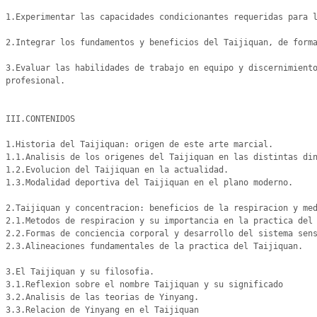
1.Experimentar las capacidades condicionantes requeridas para l
2.Integrar los fundamentos y beneficios del Taijiquan, de forma
3.Evaluar las habilidades de trabajo en equipo y discernimiento
profesional.

III.CONTENIDOS

1.Historia del Taijiquan: origen de este arte marcial.

1.1.Analisis de los origenes del Taijiquan en las distintas din
1.2.Evolucion del Taijiquan en la actualidad.

1.3.Modalidad deportiva del Taijiquan en el plano moderno.

2.Taijiquan y concentracion: beneficios de la respiracion y med
2.1.Metodos de respiracion y su importancia en la practica del 
2.2.Formas de conciencia corporal y desarrollo del sistema sens
2.3.Alineaciones fundamentales de la practica del Taijiquan.

3.El Taijiquan y su filosofia.

3.1.Reflexion sobre el nombre Taijiquan y su significado

3.2.Analisis de las teorias de Yinyang.

3.3.Relacion de Yinyang en el Taijiquan
