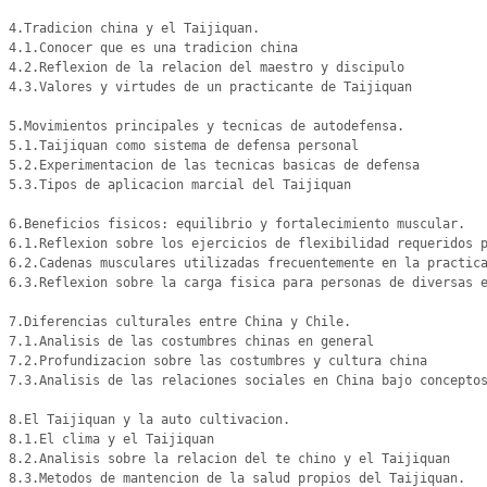
4.Tradicion china y el Taijiquan.

4.1.Conocer que es una tradicion china

4.2.Reflexion de la relacion del maestro y discipulo

4.3.Valores y virtudes de un practicante de Taijiquan

5.Movimientos principales y tecnicas de autodefensa.

5.1.Taijiquan como sistema de defensa personal

5.2.Experimentacion de las tecnicas basicas de defensa

5.3.Tipos de aplicacion marcial del Taijiquan

6.Beneficios fisicos: equilibrio y fortalecimiento muscular. 

6.1.Reflexion sobre los ejercicios de flexibilidad requeridos p
6.2.Cadenas musculares utilizadas frecuentemente en la practica
6.3.Reflexion sobre la carga fisica para personas de diversas e
7.Diferencias culturales entre China y Chile.

7.1.Analisis de las costumbres chinas en general

7.2.Profundizacion sobre las costumbres y cultura china

7.3.Analisis de las relaciones sociales en China bajo conceptos
8.El Taijiquan y la auto cultivacion.

8.1.El clima y el Taijiquan

8.2.Analisis sobre la relacion del te chino y el Taijiquan

8.3.Metodos de mantencion de la salud propios del Taijiquan.
