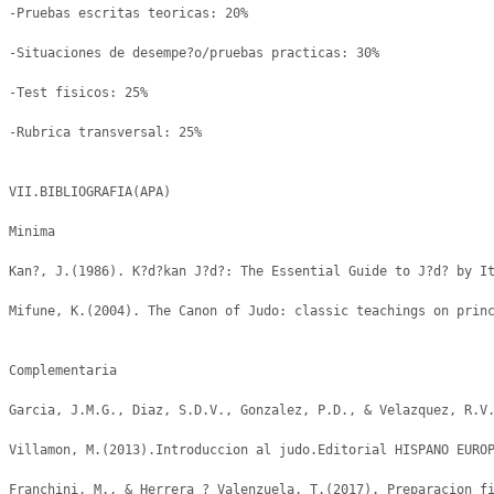
-Pruebas escritas teoricas: 20% 

-Situaciones de desempe?o/pruebas practicas: 30% 

-Test fisicos: 25% 

-Rubrica transversal: 25% 

VII.BIBLIOGRAFIA(APA)

Minima

Kan?, J.(1986). K?d?kan J?d?: The Essential Guide to J?d? by It
Mifune, K.(2004). The Canon of Judo: classic teachings on princ
Complementaria

Garcia, J.M.G., Diaz, S.D.V., Gonzalez, P.D., & Velazquez, R.V.
Villamon, M.(2013).Introduccion al judo.Editorial HISPANO EUROP
Franchini, M., & Herrera ? Valenzuela, T.(2017). Preparacion fi