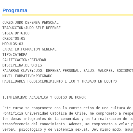
Programa
CURSO:JUDO DEFENSA PERSONAL

TRADUCCION:JUDO SELF DEFENSE

SIGLA:DPT6100

CREDITOS:05

MODULOS:03

CARACTER:FORMACION GENERAL

TIPO:CATEDRA

CALIFICACION:ESTANDAR

DISCIPLINA:DEPORTES

PALABRAS CLAVE:JUDO, DEFENSA PERSONAL, SALUD, VALORES, SOCIOMOT
NIVEL FORMATIVO:PREGRADO

HABILIDADES FG:DISCERNIMIENTO ETICO Y TRABAJO EN EQUIPO

I.INTEGRIDAD ACADEMICA Y CODIGO DE HONOR

Este curso se compromete con la construccion de una cultura de 
Pontificia Universidad Catolica de Chile, me comprometo a respe
los demas integrantes de la comunidad y en la realizacion de to
transferencia del conocimiento. Ademas, me comprometo a velar p
verbal, psicologico y de violencia sexual. Del mismo modo, asum