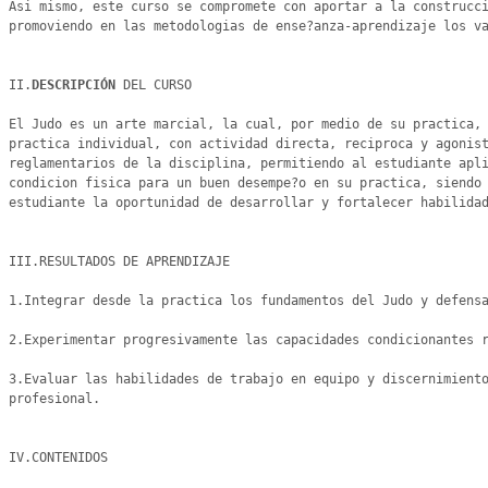
Asi mismo, este curso se compromete con aportar a la construcci
promoviendo en las metodologias de ense?anza-aprendizaje los va
II.
DESCRIPCIÓN 
DEL CURSO

El Judo es un arte marcial, la cual, por medio de su practica, 
practica individual, con actividad directa, reciproca y agonist
reglamentarios de la disciplina, permitiendo al estudiante apli
condicion fisica para un buen desempe?o en su practica, siendo 
estudiante la oportunidad de desarrollar y fortalecer habilidad
III.RESULTADOS DE APRENDIZAJE

1.Integrar desde la practica los fundamentos del Judo y defensa
2.Experimentar progresivamente las capacidades condicionantes r
3.Evaluar las habilidades de trabajo en equipo y discernimiento
profesional.

IV.CONTENIDOS
