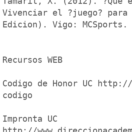
Tamarit, X. (2012). ?Que e
Vivenciar el ?juego? para 
Edicion). Vigo: MCSports.

Recursos WEB

Codigo de Honor UC http:/
codigo

Impronta UC	
http://www.direccionacade