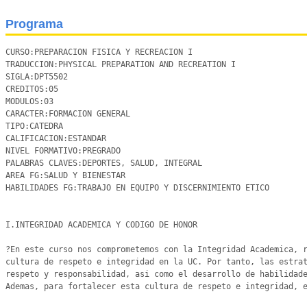
Programa
CURSO:PREPARACION FISICA Y RECREACION I

TRADUCCION:PHYSICAL PREPARATION AND RECREATION I

SIGLA:DPT5502

CREDITOS:05

MODULOS:03

CARACTER:FORMACION GENERAL

TIPO:CATEDRA

CALIFICACION:ESTANDAR

NIVEL FORMATIVO:PREGRADO

PALABRAS CLAVES:DEPORTES, SALUD, INTEGRAL

AREA FG:SALUD Y BIENESTAR

HABILIDADES FG:TRABAJO EN EQUIPO Y DISCERNIMIENTO ETICO

I.INTEGRIDAD ACADEMICA Y CODIGO DE HONOR

?En este curso nos comprometemos con la Integridad Academica, r
cultura de respeto e integridad en la UC. Por tanto, las estrat
respeto y responsabilidad, asi como el desarrollo de habilidade
Ademas, para fortalecer esta cultura de respeto e integridad, e