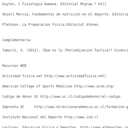
Guyton, C Fisiologia Humana. Editorial Mcgraw ? Hill

Onzari Marcia, Fundamentos de nutricion en el deporte. Editoria
Platonov. La Preparacion Fisica.Editorial Ateneo

Complementaria

Tamarit, X. (2012). ?Que es la ?Periodizacion Tactica?? Vivenci
Recursos WEB

Actividad fisica.net http://www.actividadfisica.net/

American College of Sports Medicine http://www.acsm.org/

Codigo de Honor UC http://www.uc.cl/codigodehonor/el-codigo

Impronta UC	http://www.direccionacademica.uc.cl/formacion-general/habilidades-comunicativas-en-ingles/2-contenido/40-impronta-uc

Instituto Nacional del Deporte http://www.ind.cl

Lecturas, Educacion Fisica y Deportes. http://www.efdeportes.co