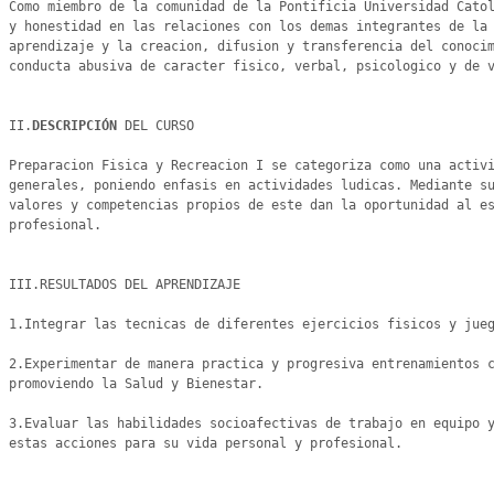
Como miembro de la comunidad de la Pontificia Universidad Catol
y honestidad en las relaciones con los demas integrantes de la 
aprendizaje y la creacion, difusion y transferencia del conocim
conducta abusiva de caracter fisico, verbal, psicologico y de v
II.
DESCRIPCIÓN 
DEL CURSO

Preparacion Fisica y Recreacion I se categoriza como una activi
generales, poniendo enfasis en actividades ludicas. Mediante su
valores y competencias propios de este dan la oportunidad al es
profesional.

III.RESULTADOS DEL APRENDIZAJE

1.Integrar las tecnicas de diferentes ejercicios fisicos y jueg
2.Experimentar de manera practica y progresiva entrenamientos c
promoviendo la Salud y Bienestar.

3.Evaluar las habilidades socioafectivas de trabajo en equipo y
estas acciones para su vida personal y profesional.
