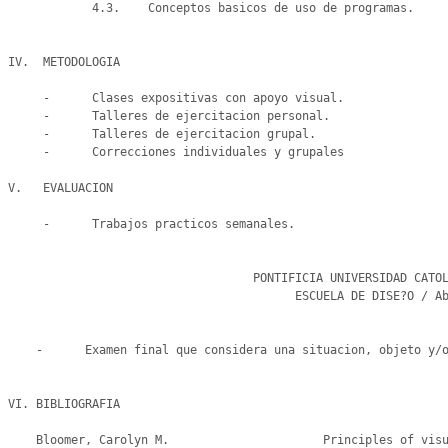
            4.3.    Conceptos basicos de uso de programas.

IV.  METODOLOGIA

     -      Clases expositivas con apoyo visual.

     -      Talleres de ejercitacion personal.

     -      Talleres de ejercitacion grupal.

     -      Correcciones individuales y grupales

V.   EVALUACION

     -      Trabajos practicos semanales.

                                   PONTIFICIA UNIVERSIDAD CATOLICA DE CHILE

                                         ESCUELA DE DISE?O / Abril de 2007

                                                                
    -      Examen final que considera una situacion, objeto y/o forma de alta complejidad.

VI. BIBLIOGRAFIA

    Bloomer, Carolyn M.                      Principles of visual perception. New York: Van Nostrand, 1976.
