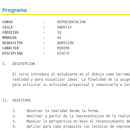
Programa
CURSO 
SIGLA 
CRÉDITOS 
MÓDULOS 
REQUISITOS 
CARÁCTER 
DISCIPLINA 
         :      DISE?O

I.   DESCRIPCION

     El curso introduce al estudiante en el dibujo como herramienta para representar la informacion contenida en la

     realidad y para visualizar ideas. La finalidad de la asignatura consiste en aportar al estudiante capacidades

     para articular su actividad proyectual y comunicarla a terceros mediante el dibujo.

II.  OBJETIVOS

     1.     Observar la realidad desde la forma.

     2.     Abstraer a partir de la representacion de la realidad.

     3.     Manejar la perspectiva en base al reconocimiento de diferentes tecnicas de representacion.

     4.     Aplicar para cada proposito las tecnicas de representacion expuestas y aplicadas.
