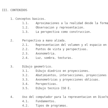
III. CONTENIDOS

     1. Conceptos basicos.

            1.1.    Aproximaciones a la realidad desde la forma.

            1.2.    Observacion y representacion.

            1.3.    La perspectiva como construccion.

     2.     Perspectiva a mano alzada.

            2.1.    Representacion del volumen y el espacio en el plano.

            2.2.    Puntos de vista y perspectivas.

            2.3.    Axonometria.

            2.4.    Luz, sombra, texturas.

     3.     Dibujo geometrico.

            3.1.    Dibujo diedrico en proyecciones.

            3.2.    Abatimientos, intersecciones, proyecciones de sombra, desarrollos.

            3.3.    Axonometricas y proyecciones oblicuas.

            3.4.    Perspectivas.

            3.5.    Dibujo tecnico ISO E.

     4.     Uso del computador para la representacion en Dise?o.

            4.1.    Fundamentos.

            4.2.    Tipos de programas.
