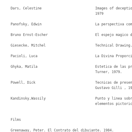
    Dars, Celestine                          Images of deceptio: The art of trompe- l'oeil. Oxford: Phaidon,

                                             1979

    Panofsky, Edwin                          La perspectiva como forma simbolica. Barcelona: Tusquets, 1985.

    Bruno Ernst-Escher                       El espejo magico de MC Escher. Berlin: Taschen, 1990

    Giesecke, Mitchel                        Technical Drawing. Upper Saddle River NJ: Prentice Hall, 2000.

    Pacioli, Luca                            La Divina Proporcion. Madrid: AKAL, 1987.

    Ghyka, Matila                            Estetica de las proporciones en la naturaleza y en las artes. Madrid:

                                             Turner, 1979.

    Powell, Dick                             Tecnicas de presentacion para el artista grafico. Barcelona:

                                             Gustavo Gilli , 1992.

    Kandinsky,Wassily                        Punto y linea sobre el plano. Contribucion al analisis de los

                                             elementos pictoricos. Barcelona: Labor, 1993.

    Films

    Greenaway, Peter. El Contrato del dibujante. 1984.
