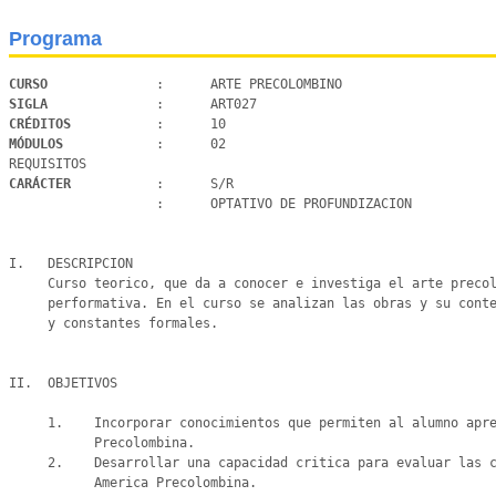
Programa
CURSO 
SIGLA 
CRÉDITOS 
MÓDULOS 
           :      02

CARÁCTER 
          :      S/R

                   :      OPTATIVO DE PROFUNDIZACION

I.   DESCRIPCION

     Curso teorico, que da a conocer e investiga el arte precolombino desde una perspectiva historica y

     performativa. En el curso se analizan las obras y su contexto, develando contenidos, relaciones etnograficas

     y constantes formales.

II.  OBJETIVOS

     1.    Incorporar conocimientos que permiten al alumno apreciar las manifestaciones artisticas de America

           Precolombina.

     2.    Desarrollar una capacidad critica para evaluar las caracteristicas de las manifestaciones del arte en la

           America Precolombina.
