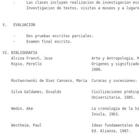
     -     Las clases incluyen realizacion de investigacion escrita y exposicion grupal.ogica.

           Investigacion de textos, visitas a museos y a lugares de importancia arqueol

V.   EVALUACION

     -     Dos pruebas escritas parciales.

     -     Examen final escrito.

VI. BIBLIOGRAFIA

    Alcina Franch, Jose                  Arte y Antropologia, Madrid, Ed. Alianza, 1982.

    Ripio, Perello                       Origenes y significado del arte paleolitico, Madrid, Ed. Viles,

                                         1986.

    Rostworowski de Diez Canseco, Maria  Curacas y sucesiones: costa norte, Lima, Ed. Minerva, 1961.

    Silva Galdames, Osvaldo              Civilizaciones prehispanicas de America, Santiago, Chile, Ed.

                                         Universitaria, 1985.

    Wedin, Ake                           La cronologia de la historia incaica: estudio critico, Madrid, Ed.

                                         Insula, 1963.

    Westheim, Paul                       Ideas fundamentales del arte prehispanico en Mexico, Madrid,

                                         Ed. Alianza, 1987.
