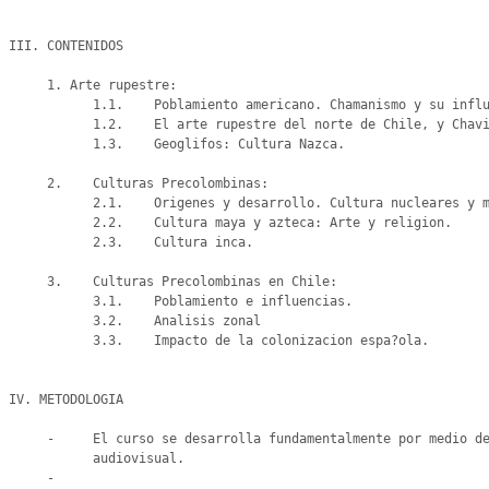
III. CONTENIDOS

     1. Arte rupestre:

           1.1.    Poblamiento americano. Chamanismo y su influencia en el arte.

           1.2.    El arte rupestre del norte de Chile, y Chavin de Huantar.

           1.3.    Geoglifos: Cultura Nazca.

     2.    Culturas Precolombinas:

           2.1.    Origenes y desarrollo. Cultura nucleares y marginales.

           2.2.    Cultura maya y azteca: Arte y religion.

           2.3.    Cultura inca.

     3.    Culturas Precolombinas en Chile:

           3.1.    Poblamiento e influencias.

           3.2.    Analisis zonal

           3.3.    Impacto de la colonizacion espa?ola.

IV. METODOLOGIA

     -     El curso se desarrolla fundamentalmente por medio de clases expositivas, ilustradas con material

           audiovisual.

     -
