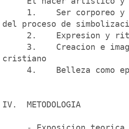
     El hacer artistico y la espiritualidad.

     1.    Ser corporeo y afectividad humana, soporte 
del proceso de simbolizaci
     2.    Expresion y ritual : el lenguaje simbolico

     3.    Creacion e imagen en el pensamiento judeo-
cristiano

     4.    Belleza como epifania de Dios

IV.  METODOLOGIA

     - Exposicion teorica de temas apoyada con 