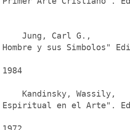
Primer Arte Cristiano". Ed
                             
    Jung, Carl G.,                               "El 
Hombre y sus Simbolos" Edi
                              
1984

    Kandinsky, Wassily,                          "De lo 
Espiritual en el Arte". Ed
                              
1972.
