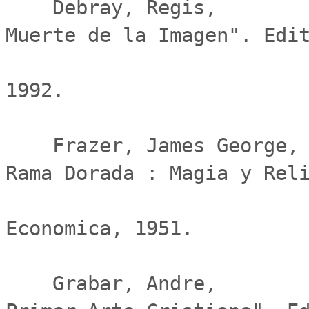
    Debray, Regis,                               "Vida y 
Muerte de la Imagen". Edit
                              
1992.

    Frazer, James George,                        "La 
Rama Dorada : Magia y Reli
                              
Economica, 1951.

    Grabar, Andre,                               "El 