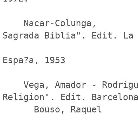
    Nacar-Colunga,                               "La 
Sagrada Biblia". Edit. La 
                              
Espa?a, 1953

    Vega, Amador - Rodriguez Tous, Juan A. "Estetica y 
Religion". Edit. Barcelona
    - Bouso, Raquel
