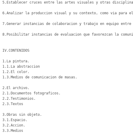
5.Establecer cruces entre las artes visuales y otras disciplina
6.Analizar la produccion visual y su contexto, como via para el
7.Generar instancias de colaboracion y trabajo en equipo entre 
8.Posibilitar instancias de evaluacion que favorezcan la comuni
IV.CONTENIDOS

1.La pintura.

1.1.La abstraccion

1.2.El color.

1.3.Medios de comunicacion de masas.

2.El archivo.

2.1.Documentos fotograficos.

2.2.Testimonios.

2.3.Textos

3.Obras sin objeto.

3.1.Espacio.

3.2.Accion.

3.3.Medios
