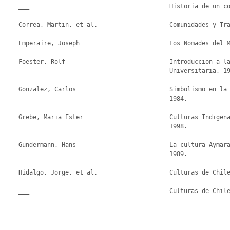
    ___                                       Historia de un conflicto. Santiago, Ed. LOM, 2002.

    Correa, Martin, et al.                    Comunidades y Tradiciones Pehuenches. Conadi, 1996.

    Emperaire, Joseph                         Los Nomades del Mar. Santiago, Ed. LOM, 2001.

    Foester, Rolf                             Introduccion a la religiosidad Mapuche. Santiago,                     Ed.

                                              Universitaria, 1993.

    Gonzalez, Carlos                          Simbolismo en la alfareria mapuche. Coleccion Aisthesis, P.U.C.,

                                              1984.

    Grebe, Maria Ester                        Culturas Indigenas de Chile: Un estudio preliminar. Edit. Pehuen,

                                              1998.

    Gundermann, Hans                          La cultura Aymara. Serie Patrimonio Cultural Chileno. Santiago,

                                              1989.

    Hidalgo, Jorge, et al.                    Culturas de Chile. Prehistoria. Santiago, Edit. Andres Bello, 1989.

    ___                                       Culturas de Chile. Etnografia. Santiago, Edit. Andres Bello, 1996.
