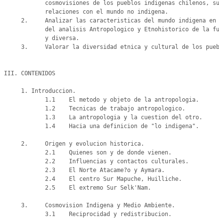
            cosmovisiones de los pueblos indigenas chilenos, su permanencia en el tiempo y el espacio, y sus

            relaciones con el mundo no indigena.

     2.     Analizar las caracteristicas del mundo indigena en Chile, desde su origen hasta nuestros dias, a traves

            del analisis Antropologico y Etnohistorico de la fuentes, desde una perspectiva de una sociedad plural

            y diversa.

     3.     Valorar la diversidad etnica y cultural de los pueblos indigenas chilenos.

III. CONTENIDOS

     1. Introduccion.

            1.1    El metodo y objeto de la antropologia.

            1.2    Tecnicas de trabajo antropologico.

            1.3    La antropologia y la cuestion del otro.

            1.4    Hacia una definicion de "lo indigena".

     2.     Origen y evolucion historica.

            2.1    Quienes son y de donde vienen.

            2.2    Influencias y contactos culturales.

            2.3    El Norte Atacame?o y Aymara.

            2.4    El centro Sur Mapuche, Huilliche.

            2.5    El extremo Sur Selk'Nam.

     3.     Cosmovision Indigena y Medio Ambiente.

            3.1    Reciprocidad y redistribucion.
