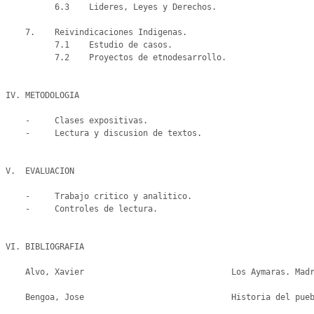
          6.3    Lideres, Leyes y Derechos.

    7.    Reivindicaciones Indigenas.

          7.1    Estudio de casos.

          7.2    Proyectos de etnodesarrollo.

IV. METODOLOGIA

    -     Clases expositivas.

    -     Lectura y discusion de textos.

V.  EVALUACION

    -     Trabajo critico y analitico.

    -     Controles de lectura.

VI. BIBLIOGRAFIA

    Alvo, Xavier                              Los Aymaras. Madrid, Losada, 1990.

    Bengoa, Jose                              Historia del pueblo Mapuche. Santiago, Ed. LOM, 1998.
