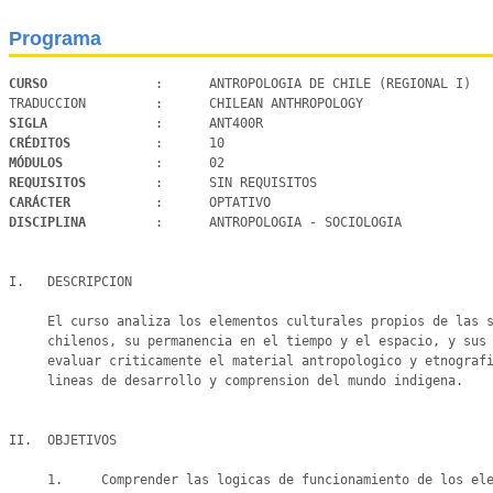
Programa
CURSO 
             :      ANTROPOLOGIA DE CHILE (REGIONAL I)

SIGLA 
CRÉDITOS 
MÓDULOS 
REQUISITOS 
CARÁCTER 
DISCIPLINA 
        :      ANTROPOLOGIA - SOCIOLOGIA

I.   DESCRIPCION

     El curso analiza los elementos culturales propios de las sociedades y cosmovisiones de los pueblos indigenas

     chilenos, su permanencia en el tiempo y el espacio, y sus relaciones con el mundo no indigena, permite

     evaluar criticamente el material antropologico y etnografico producido en nuestro pais y muestra nuevas

     lineas de desarrollo y comprension del mundo indigena.

II.  OBJETIVOS

     1.     Comprender las logicas de funcionamiento de los elementos culturales propios de las sociedades y
