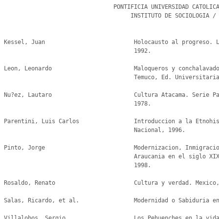
                                PONTIFICIA UNIVERSIDAD CATOLICA DE CHILE

                                     INSTITUTO DE SOCIOLOGIA / Abril 2013

                                                                
Kessel, Juan                          Holocausto al progreso. L
                                      1992.

Leon, Leonardo                        Maloqueros y conchalavado
                                      Temuco, Ed. Universitaria de la Frontera, 1991.

Nu?ez, Lautaro                        Cultura Atacama. Serie Pa
                                      1978.

Parentini, Luis Carlos                Introduccion a la Etnohis
                                      Nacional, 1996.

Pinto, Jorge                          Modernizacion, Inmigracio
                                      Araucania en el siglo XIX. Temuco, Universidad de la Frontera,

                                      1998.

Rosaldo, Renato                       Cultura y verdad. Mexico,
Salas, Ricardo, et al.                Modernidad o Sabiduria en
Villalobos, Sergio                    Los Pehuenches en la vida