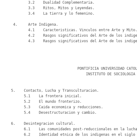
            3.2    Dualidad Complementaria.

            3.3    Ritos, Mitos y Leyendas.

            3.4    La tierra y lo femenino.

     4.     Arte Indigena.

            4.1    Caracteristicas. Vinculos entre Arte y Mito.

            4.2    Rasgos significativos del Arte de los indigenas del norte.

            4.3    Rasgos significativos del Arte de los indigenas del centro-sur.

                                   PONTIFICIA UNIVERSIDAD CATOLICA DE CHILE

                                       INSTITUTO DE SOCIOLOGIA / Abril 2013

                                                                
    5.    Contacto, Lucha y Transculturacion.

          5.1    La frontera inicial.

          5.2    El mundo fronterizo.

          5.3    Caida economica y reducciones.

          5.4    Desestructuracion y cambio.

    6.    Desintegracion cultural.

          6.1    Las comunidades post-reduccionales en la lucha por la sobrevivencia cultural.

          6.2    Identidad etnica de los indigenas en el siglo XX.
