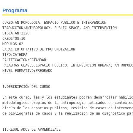
Programa
CURSO:ANTROPOLOGIA, ESPACIO PUBLICO E INTERVENCION

TRADUCCION:ANTHROPOLOGY, PUBLIC SPACE, AND INTERVENTION

SIGLA:ANT2326

CREDITOS:10

MODULOS:02 

CARACTER:OPTATIVO DE PROFUNDIZACION 

TIPO:CATEDRA

CALIFICACION:ESTANDAR

PALABRAS CLAVES:ESPACIO PUBLICO, INTERVENCION URBANA, ANTROPOLOG
NIVEL FORMATIVO:PREGRADO

I.
DESCRIPCIÓN 
DEL CURSO

En este curso, las y los estudiantes podran desarrollar habilid
metodologicos propios de la antropologia aplicados en contextos
dise?o de los espacios publicos; revision de casos de intervenc
de bibliografia de casos y la realizacion de un diagnostico par
II.RESULTADOS DE APRENDIZAJE 
