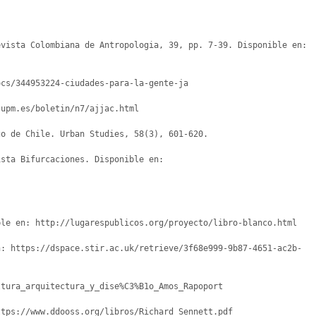
vista Colombiana de Antropologia, 39, pp. 7-39. Disponible en: 
cs/344953224-ciudades-para-la-gente-ja 

upm.es/boletin/n7/ajjac.html

o de Chile. Urban Studies, 58(3), 601-620.  

sta Bifurcaciones. Disponible en: 
le en: http://lugarespublicos.org/proyecto/libro-blanco.html 

n: https://dspace.stir.ac.uk/retrieve/3f68e999-9b87-4651-ac2b-
tura_arquitectura_y_dise%C3%B1o_Amos_Rapoport 

tps://www.ddooss.org/libros/Richard_Sennett.pdf  
